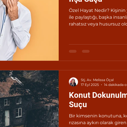
Özel Hayat Nedir? Kişinin yalnızca sınırlı sayıda kişi
ile paylaştığı, başka ins
rahatsız veya husursuz ol
ortak olunabilen hayat anl
Stj. Av. Melissa Öçal
17 Eyl 2025
14 dakikada 
Konut Dokunulma
Suçu
Bir kimsenin konutuna, k
rızasına aykırı olarak giren