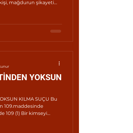
işi, mağdurun şikayeti
 kadar hapis cezası ile
kunur
ETİNDEN YOKSUN
YOKSUN KILMA SUÇU Bu
un 109.maddesinde
 Bir kimseyi