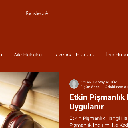
Randevu Al
u
Aile Hukuku
Tazminat Hukuku
İcra Huk
kuku
Borçlar Hukuku
Stj Av. Berkay ACIÖZ
1 gün önce
6 dakikada o
Etkin Pişmanlık 
Uygulanır
Etkin Pişmanlık Hangi Ha
Pişmanlık İndirimi Ne Ka