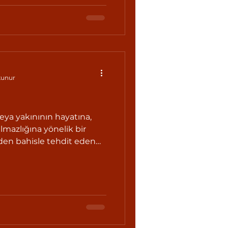
la kadar hapis cezası ile
kunur
veya yakınının hayatına,
mazlığına yönelik bir
nden bahisle tehdit eden
ar hapis cezası ile
12/5/2022-7406/6 md.) Bu
esi hâlinde cezanın alt
z. Malvarlığı itibarıyla
ğından veya sair bir
le tehditte ise,
 iki aydan altı a