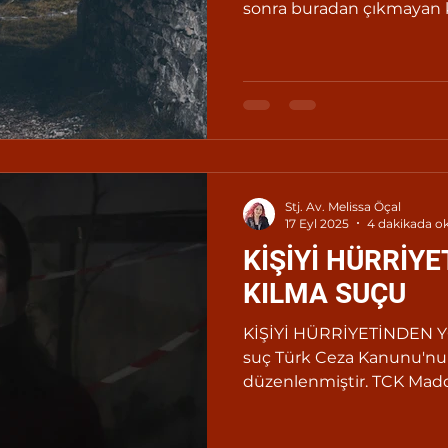
sonra buradan çıkmayan k
üzerine, altı aydan iki yıla
cezalandırılır.
Stj. Av. Melissa Öçal
17 Eyl 2025
4 dakikada o
KİŞİYİ HÜRRİY
KILMA SUÇU
KİŞİYİ HÜRRİYETİNDEN 
suç Türk Ceza Kanunu'n
düzenlenmiştir. TCK Madde 109 (1)
hukuka...