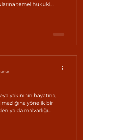
ularına temel hukuki
kunur
veya yakınının hayatına,
mazlığına yönelik bir
den ya da malvarlığı
a uğratacağından bahisle
ullanarak, bir malı teslime
arşı koymamaya mecbur