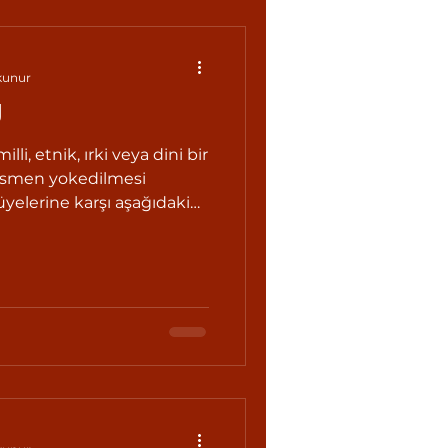
kunur
U
illi, etnik, ırki veya dini bir
smen yokedilmesi
üyelerine karşı aşağıdaki
si, soykırım suçunu