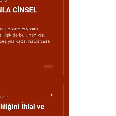
kunur
NLA CİNSEL
ksızın, onbeş yaşını
l ilişkide bulunan kişi,
 beş yıla kadar hapis cezası
kunur
iliğini İhlal ve