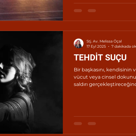
kılan kişi, altı yıldan on yı
cezalandırılır.
Stj. Av. Melissa Öçal
17 Eyl 2025
7 dakikada o
TEHDİT SUÇU
Bir başkasını, kendisinin 
vücut veya cinsel dokunul
saldırı gerçekleştireceği
kişi, altı aydan iki yıla kad
cezalandırılır. (Ek cümle:
suçun kadına karşı işlenm
sınırı dokuz aydan az olama
büyük bir zarara uğrataca
kötülük edeceğinden bahis
mağdurun şikayeti üzerine,