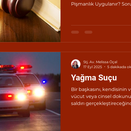
Pişmanlık Uygulanır? Sor
aydınlatmalar.
Stj. Av. Melissa Öçal
17 Eyl 2025
5 dakikada o
Yağma Suçu
Bir başkasını, kendisinin 
vücut veya cinsel dokunul
saldırı gerçekleştireceğin
itibarıyla büyük bir zarar
tehdit ederek veya cebir k
veya malın alınmasına k