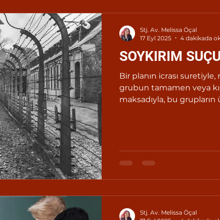
Stj. Av. Melissa Öçal
17 Eyl 2025
4 dakikada o
SOYKIRIM SUÇ
Bir planın icrası suretiyle, m
grubun tamamen veya kı
maksadıyla, bu grupların 
fiillerden birinin işlenme
oluşturur:
Stj. Av. Melissa Öçal