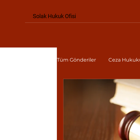
Solak Hukuk Ofisi
Tüm Gönderiler
Ceza Hukuk
Tüketici Hukuku
iş hu