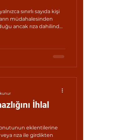
anların müdahalesinden
duğu ancak rıza dahilinde
ayışıdır.
okunur
zlığını İhlal
onutunun eklentilerine
 veya rıza ile girdikten