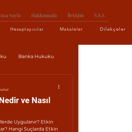
Ana Sayfa
Hakkımızda
İletişim
S.S.S
Hesaplayıcılar
Makaleler
Dilekçeler
uku
Banka Hukuku
kunur
Nedir ve Nasıl
llerde Uygulanır? Etkin
dar? Hangi Suçlarda Etkin