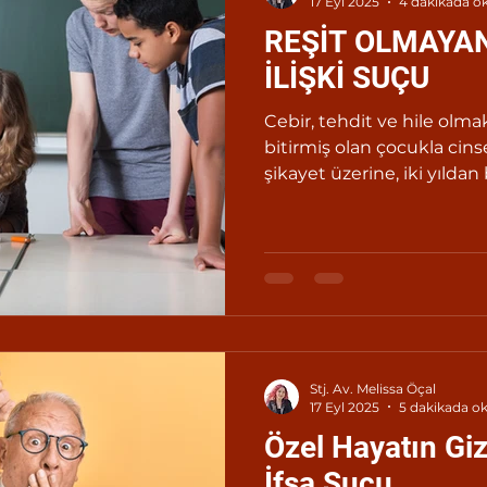
17 Eyl 2025
4 dakikada o
REŞİT OLMAYA
İLİŞKİ SUÇU
Cebir, tehdit ve hile olma
bitirmiş olan çocukla cinse
şikayet üzerine, iki yıldan
ile cezalandırılır.
Stj. Av. Melissa Öçal
17 Eyl 2025
5 dakikada o
Özel Hayatın Gizl
İfşa Suçu