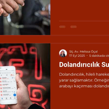
başkasının yararına olarak,
dışında tasarrufta bulun
inkar eden kişi, şikayet üze
kadar hapis ve adlî para cez
Stj. Av. Melissa Öçal
17 Eyl 2025
5 dakikada o
Dolandırıcılık S
Dolandırıcılık, hileli hareke
yarar sağlamaktır. Örneğin 
arabayı kaçırması dolandır
Çünkü mağdurun iradesi f