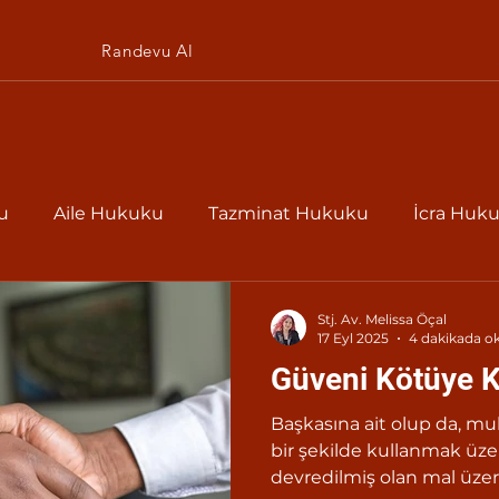
Randevu Al
u
Aile Hukuku
Tazminat Hukuku
İcra Huk
kuku
Borçlar Hukuku
Stj. Av. Melissa Öçal
17 Eyl 2025
4 dakikada o
Güveni Kötüye 
Başkasına ait olup da, mu
bir şekilde kullanmak üzer
devredilmiş olan mal üzer