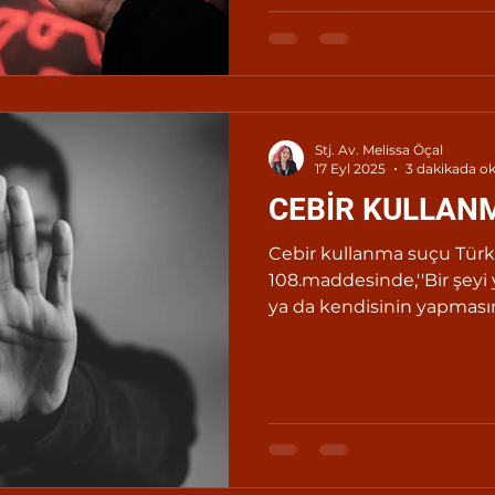
Stj. Av. Melissa Öçal
17 Eyl 2025
3 dakikada o
CEBİR KULLAN
Cebir kullanma suçu Tür
108.maddesinde,''Bir şey
ya da kendisinin yapması
bir kişiye karşı cebir kullanılması halinde, kasten
yaralama suçundan verile
yarısına kadar arttırılara
düzenlenmiştir.