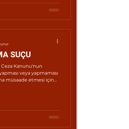
kunur
MA SUÇU
k Ceza Kanunu'nun
i yapması veya yapmaması
na müsaade etmesi için
cek ceza üçte birinden
k hükmolunur.'' şeklinde