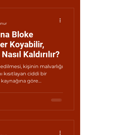
unur
ına Bloke
r Koyabilir,
Nasıl Kaldırılır?
dilmesi, kişinin malvarlığı
 kısıtlayan ciddi bir
n kaynağına göre
kaldırılma yolları
le hesabına bloke
angi kurum tarafından ve
 konulduğunu