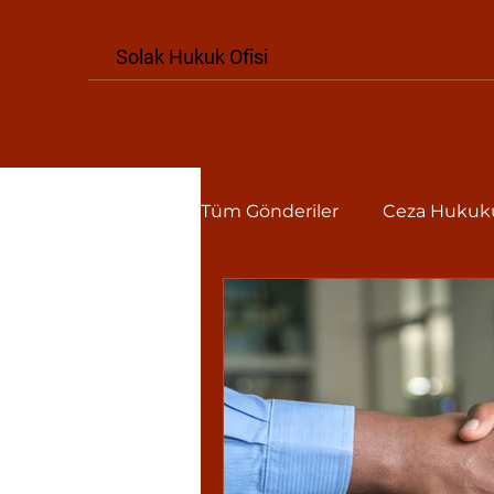
Solak Hukuk Ofisi
Tüm Gönderiler
Ceza Hukuk
Tüketici Hukuku
iş hu