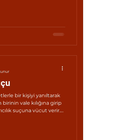
 zilyedliğin devri amacı
an veya bu devir olgusunu
rine, altı aydan iki yıla
ası ile cezalandırılır.
kunur
uçu
tlerle bir kişiyi yanıltarak
birinin vale kılığına girip
ıcılık suçuna vücut verir.
esada uğratılmıştır.