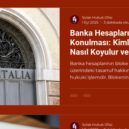
Solak Hukuk Ofisi
1 Eyl 2025
3 dakikada ok
Banka Hesaplar
Konulması: Kimle
Nasıl Koyulur ve 
Banka hesaplarının bloke e
üzerindeki tasarruf hakkını
hukuki işlemdir. Blokeni
uygulanma şekli, süresi ve 
değişmektedir. Bu neden
konulan kişi, öncelikle h
hangi gerekçeyle bloke
öğrenmelidir.
Solak Hukuk Ofisi