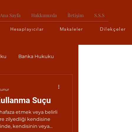
Ana Sayfa
Hakkımızda
İletişim
S.S.S
Hesaplayıcılar
Makaleler
Dilekçeler
uku
Banka Hukuku
kunur
Kullanma Suçu
hafaza etmek veya belirli
e zilyedliği kendisine
inde, kendisinin veya