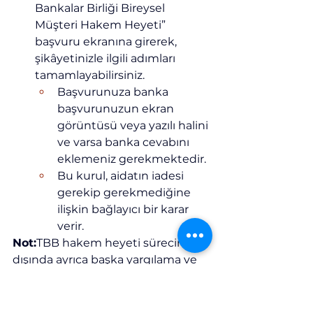
Bankalar Birliği Bireysel 
Müşteri Hakem Heyeti” 
başvuru ekranına girerek, 
şikâyetinizle ilgili adımları 
tamamlayabilirsiniz.
Başvurunuza banka 
başvurunuzun ekran 
görüntüsü veya yazılı halini 
ve varsa banka cevabını 
eklemeniz gerekmektedir.
Bu kurul, aidatın iadesi 
gerekip gerekmediğine 
ilişkin bağlayıcı bir karar 
verir.
Not:
TBB hakem heyeti sürecinin 
dışında ayrıca başka yargılama ve 
uyuşmazlık çözüm kurumlarına 
başvuru hakkınızda mevcuttur
ankaraavukat
tazminat
ödememri
haciz
aidat