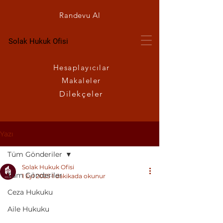
Randevu Al
Solak Hukuk Ofisi
Hesaplayıcılar
Makaleler
Dilekçeler
Yazı
Tüm Gönderiler
Solak Hukuk Ofisi
Tüm Gönderiler
1 Eyl 2025
1 dakikada okunur
Kredi Kartı Aidatı
Ceza Hukuku
Bilgilendirme Yapılmadan
Aile Hukuku